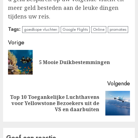
meer geld besteden aan de leuke dingen
tijdens uw reis.
Tags:
goedkope vluchten
Google Flights
Online
promoties
Doorgaan
Vorige
met
Vo
5 Mooie Duikbestemmingen
lezen
ber
Volgende
Top 10 Toegankelijke Luchthavens
Volgende
voor Yellowstone Bezoekers uit de
bericht:
VS en daarbuiten
Geef een reactie