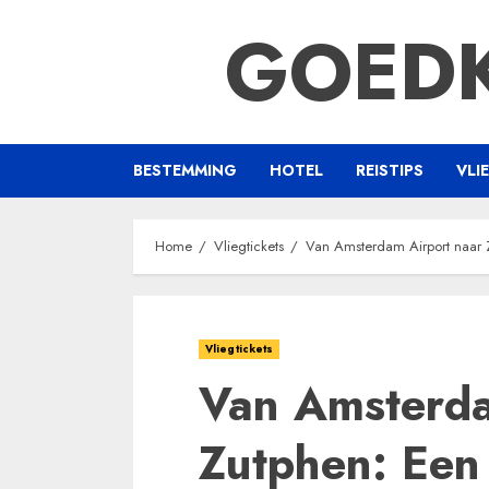
Ga
GOEDK
naar
de
inhoud
BESTEMMING
HOTEL
REISTIPS
VLI
Home
Vliegtickets
Van Amsterdam Airport naar 
Vliegtickets
Van Amsterda
Zutphen: Een