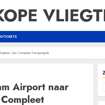
OPE VLIEGT
EGTICKETS
Zutphen: Een Compleet Transportgids
m Airport naar
 Compleet