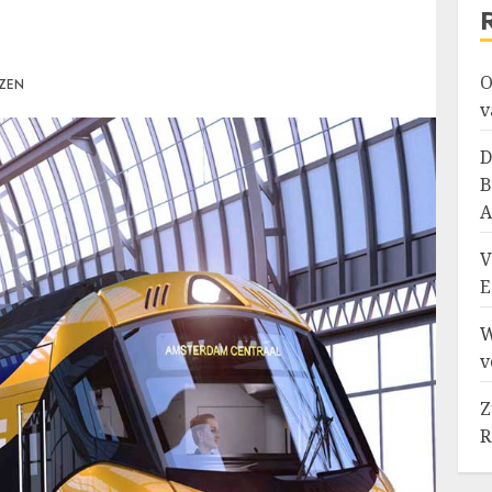
O
EZEN
v
D
B
A
V
E
W
v
Z
R