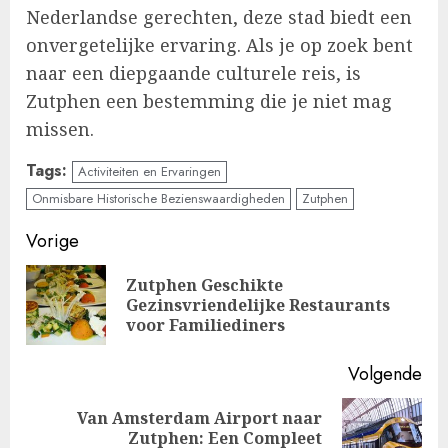
Nederlandse gerechten, deze stad biedt een
onvergetelijke ervaring. Als je op zoek bent
naar een diepgaande culturele reis, is
Zutphen een bestemming die je niet mag
missen.
Tags:
Activiteiten en Ervaringen
Onmisbare Historische Bezienswaardigheden
Zutphen
Doorgaan
Vorige
met
Zutphen Geschikte
Vo
Gezinsvriendelijke Restaurants
lezen
ber
voor Familiediners
Volgende
Van Amsterdam Airport naar
Volgende
Zutphen: Een Compleet