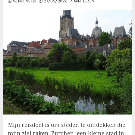
MENKOVSKIS
27/05/2026
7 MIN. LEZEN
Mijn reisdoel is om steden te ontdekken die
mijn ziel raken. Zutphen, een kleine stad in