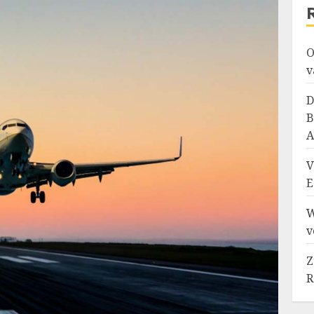
O
v
D
B
A
V
E
W
v
Z
R