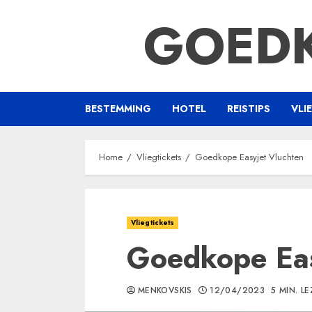
Ga
GOEDK
naar
de
inhoud
BESTEMMING
HOTEL
REISTIPS
VLI
Home
Vliegtickets
Goedkope Easyjet Vluchten
Vliegtickets
Goedkope Eas
MENKOVSKIS
12/04/2023
5 MIN. L