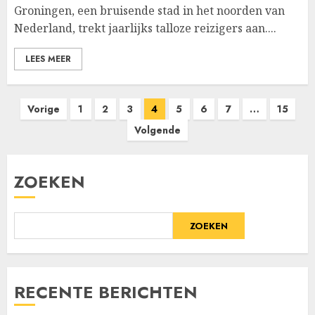
Groningen, een bruisende stad in het noorden van
Nederland, trekt jaarlijks talloze reizigers aan....
LEES MEER
Berichten
Vorige
1
2
3
4
5
6
7
…
15
Volgende
paginering
ZOEKEN
ZOEKEN
RECENTE BERICHTEN