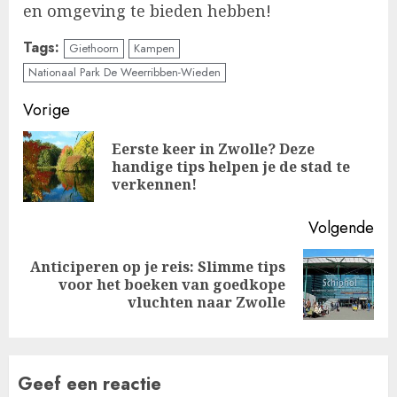
en omgeving te bieden hebben!
Tags:
Giethoorn
Kampen
Nationaal Park De Weerribben-Wieden
Doorgaan
Vorige
met
Eerste keer in Zwolle? Deze
Vo
handige tips helpen je de stad te
lezen
ber
verkennen!
Volgende
Anticiperen op je reis: Slimme tips
Volgende
voor het boeken van goedkope
bericht:
vluchten naar Zwolle
Geef een reactie