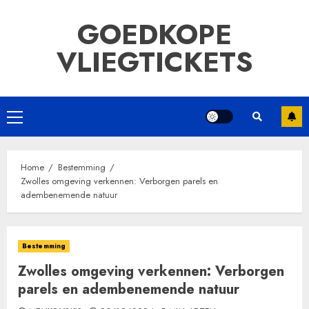
Ga
GOEDKOPE
naar
de
VLIEGTICKETS
inhoud
Primair
menu
Home
Bestemming
Zwolles omgeving verkennen: Verborgen parels en
adembenemende natuur
Bestemming
Zwolles omgeving verkennen: Verborgen
parels en adembenemende natuur