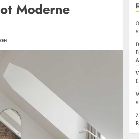
tot Moderne
O
v
EZEN
D
B
A
V
E
W
v
Z
R