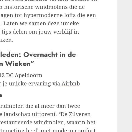
n historische windmolens die de
ragen tot hypermoderne lofts die een
n. Laten we samen deze unieke
ips delen om jouw verblijf in
aken.
rleden: Overnacht in de
en Wieken”
7312 DC Apeldoorn
r je unieke ervaring via
Airbnb
e
windmolen die al meer dan twee
landschap uittorent. “De Zilveren
erestaureerde windmolen, waarin het
tmoeting heeft met modern comfort.