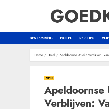
Ga
GOEDK
naar
de
inhoud
BESTEMMING
HOTEL
REISTIPS
VLI
Home
Hotel
Apeldoornse Unieke Verblijven: Va
Hotel
Apeldoornse 
Verblijven: V