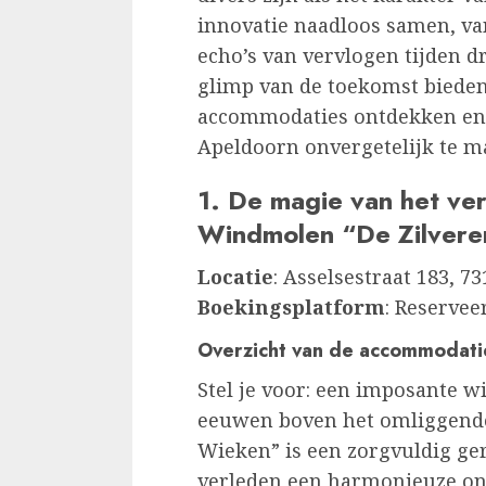
innovatie naadloos samen, va
echo’s van vervlogen tijden d
glimp van de toekomst biede
accommodaties ontdekken en t
Apeldoorn onvergetelijk te m
1. De magie van het ve
Windmolen “De Zilver
Locatie
: Asselsestraat 183, 
Boekingsplatform
: Reservee
Overzicht van de accommodati
Stel je voor: een imposante 
eeuwen boven het omliggende 
Wieken” is een zorgvuldig g
verleden een harmonieuze on