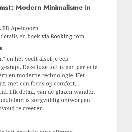
omst: Modern Minimalisme in
32 BD Apeldoorn
e details en boek via
Booking.com
e
” en het voelt alsof je een
stapt. Deze luxe loft is een perfecte
erp en moderne technologie. Het
 uit, met een focus op comfort,
id. Elk detail, van de glazen wanden
 meubilair, is zorgvuldig ontworpen
nvoud te creëren.
 De loft beschikt over slimme