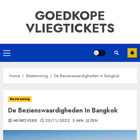
Ga
GOEDKOPE
naar
de
VLIEGTICKETS
inhoud
Primair
menu
Home
Bestemming
De Bezienswaardigheden In Bangkok
Bestemming
De Bezienswaardigheden In Bangkok
MENKOVSKIS
20/11/2022
5 MIN. LEZEN