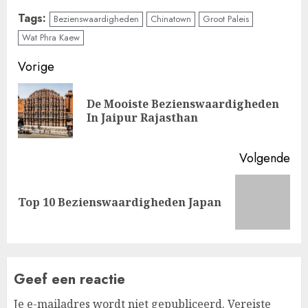
Tags:
Bezienswaardigheden
Chinatown
Groot Paleis
Wat Phra Kaew
Doorgaan
Vorige
met
De Mooiste Bezienswaardigheden
Vo
lezen
In Jaipur Rajasthan
ber
Volgende
Volgende
Top 10 Bezienswaardigheden Japan
bericht:
Geef een reactie
Je e-mailadres wordt niet gepubliceerd.
Vereiste