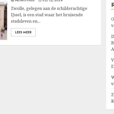
MENKOVSKIS
03/12/2024
Zwolle, gelegen aan de schilderachtige
IJssel, is een stad waar het bruisende
O
stadsleven en...
v
LEES MEER
D
B
A
V
E
W
v
Z
R