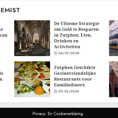
GEMIST
De Ultieme Strategie
ue
om Geld te Besparen
 van
in Zutphen: Eten,
Drinken en
Activiteiten
06/07/2026
Zutphen Geschikte
ds
Gezinsvriendelijke
n
Restaurants voor
Familiediners
07/05/2026
Privacy- En Cookieverklaring