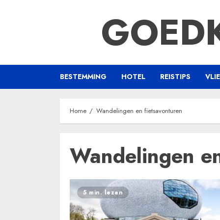
Ga
GOEDK
naar
de
inhoud
BESTEMMING
HOTEL
REISTIPS
VLI
Home
Wandelingen en fietsavonturen
Wandelingen en
5 min. lezen