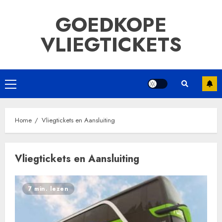
Ga
GOEDKOPE
naar
de
VLIEGTICKETS
inhoud
Primair
menu
Home
Vliegtickets en Aansluiting
Vliegtickets en Aansluiting
7 min. lezen