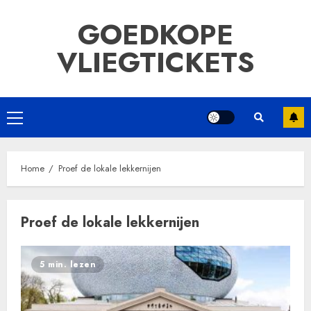
Ga
GOEDKOPE
naar
de
VLIEGTICKETS
inhoud
Primair
menu
Home
Proef de lokale lekkernijen
Proef de lokale lekkernijen
5 min. lezen