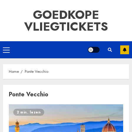
Ga
GOEDKOPE
naar
de
VLIEGTICKETS
inhoud
Primair
menu
Home
Ponte Vecchio
Ponte Vecchio
2 min. lezen