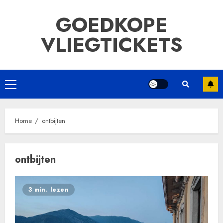
Ga
GOEDKOPE
naar
de
VLIEGTICKETS
inhoud
Primair
menu
Home
ontbijten
ontbijten
3 min. lezen