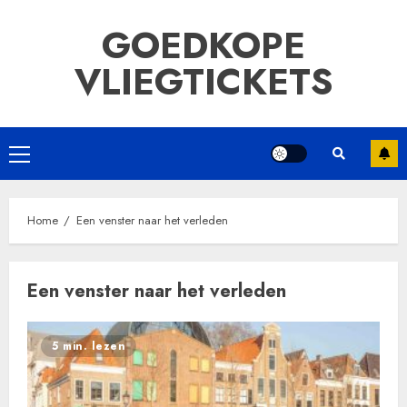
Ga
GOEDKOPE
naar
de
VLIEGTICKETS
inhoud
Primair
menu
Home
Een venster naar het verleden
Een venster naar het verleden
5 min. lezen