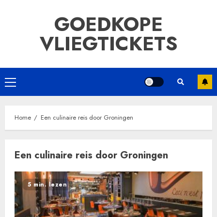
Ga
GOEDKOPE
naar
de
VLIEGTICKETS
inhoud
Primair
menu
Home
Een culinaire reis door Groningen
Een culinaire reis door Groningen
5 min. lezen