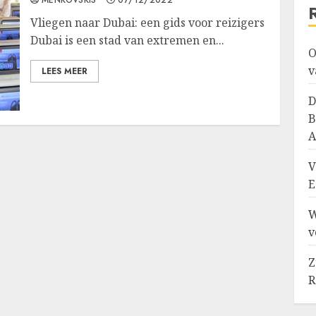
Vliegen naar Dubai: een gids voor reizigers
Dubai is een stad van extremen en...
O
v
LEES MEER
D
B
A
V
E
W
v
Z
R