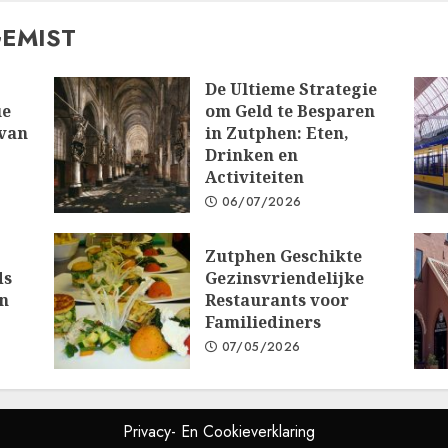
GEMIST
De Ultieme Strategie
ue
om Geld te Besparen
 van
in Zutphen: Eten,
Drinken en
Activiteiten
06/07/2026
Zutphen Geschikte
ds
Gezinsvriendelijke
n
Restaurants voor
Familiediners
07/05/2026
Privacy- En Cookieverklaring