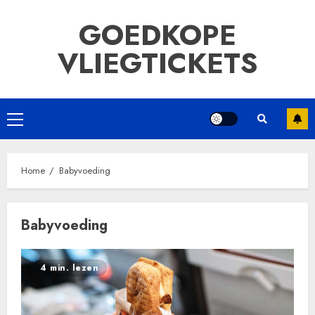
Ga
GOEDKOPE
naar
de
VLIEGTICKETS
inhoud
Primair
menu
Home
Babyvoeding
Babyvoeding
4 min. lezen