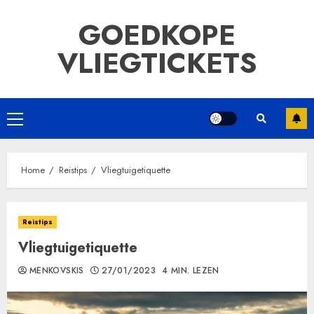
Ga
GOEDKOPE
naar
de
VLIEGTICKETS
inhoud
Primair
menu
Home
Reistips
Vliegtuigetiquette
Reistips
Vliegtuigetiquette
MENKOVSKIS
27/01/2023
4 MIN. LEZEN