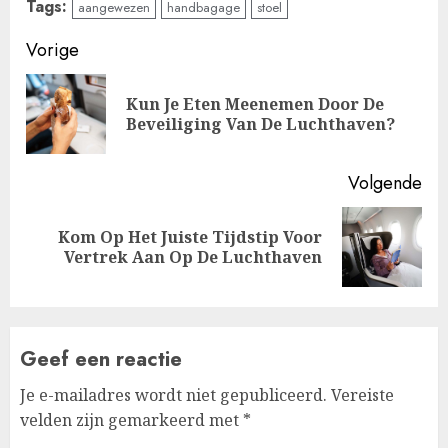
Tags:
aangewezen
handbagage
stoel
Doorgaan
Vorige
met
Kun Je Eten Meenemen Door De
Vo
lezen
Beveiliging Van De Luchthaven?
ber
Volgende
Kom Op Het Juiste Tijdstip Voor
Volgende
Vertrek Aan Op De Luchthaven
bericht:
Geef een reactie
Je e-mailadres wordt niet gepubliceerd.
Vereiste
velden zijn gemarkeerd met
*