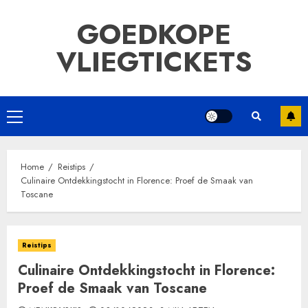
Ga
GOEDKOPE
naar
de
VLIEGTICKETS
inhoud
Primair
menu
Home
Reistips
Culinaire Ontdekkingstocht in Florence: Proef de Smaak van
Toscane
Reistips
Culinaire Ontdekkingstocht in Florence:
Proef de Smaak van Toscane