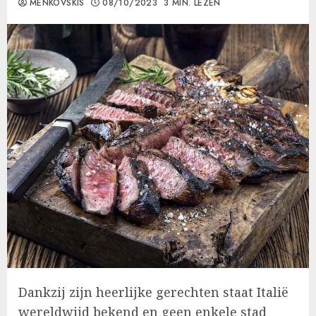
MENKOVSKIS
08/10/2023
3 MIN. LEZEN
Dankzij zijn heerlijke gerechten staat Italië
wereldwijd bekend en geen enkele stad