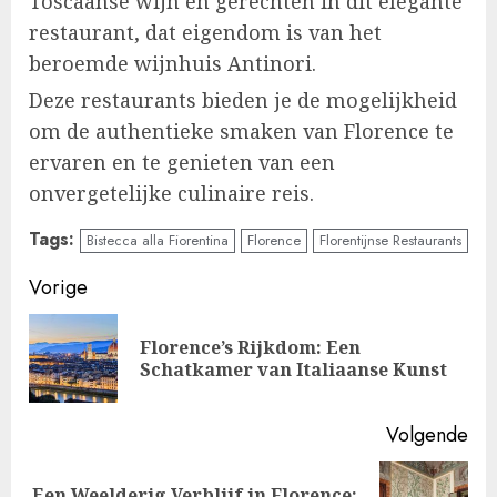
Toscaanse wijn en gerechten in dit elegante
restaurant, dat eigendom is van het
beroemde wijnhuis Antinori.
Deze restaurants bieden je de mogelijkheid
om de authentieke smaken van Florence te
ervaren en te genieten van een
onvergetelijke culinaire reis.
Tags:
Bistecca alla Fiorentina
Florence
Florentijnse Restaurants
Doorgaan
Vorige
met
Florence’s Rijkdom: Een
Vo
lezen
Schatkamer van Italiaanse Kunst
ber
Volgende
Een Weelderig Verblijf in Florence: