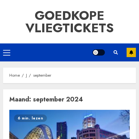
Ga
GOEDKOPE
naar
de
VLIEGTICKETS
inhoud
Primair
menu
Home
J
september
Maand:
september 2024
6 min. lezen