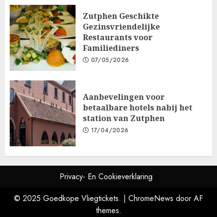
Zutphen Geschikte
Gezinsvriendelijke
Restaurants voor
Familiediners
07/05/2026
Aanbevelingen voor
betaalbare hotels nabij het
station van Zutphen
17/04/2026
Privacy- En Cookieverklaring
© 2025 Goedkope Vliegtickets.
|
ChromeNews
door AF
themes.