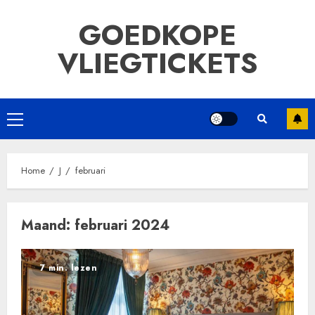
Ga
GOEDKOPE
naar
de
VLIEGTICKETS
inhoud
Primair
menu
Home
J
februari
Maand:
februari 2024
7 min. lezen